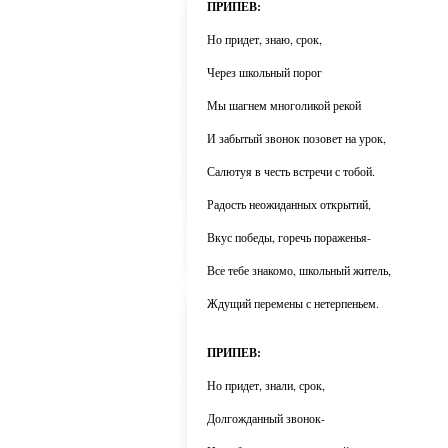
ПРИПЕВ:
Но придет, знаю, срок,
Через школьный порог
Мы шагнем многоликой рекой
И забытый звонок позовет на урок,
Салютуя в честь встречи с тобой.
Радость неожиданных открытий,
Вкус победы, горечь пораженья-
Все тебе знакомо, школьный житель,
Ждущий перемены с нетерпеньем.
ПРИПЕВ:
Но придет, знали, срок,
Долгожданный звонок-