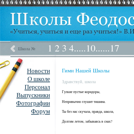
1
2
3
4
.....
10
......
17
Школа №
Новости
Гимн Нашей Школы
О школе
Здравствуй, школа
Персонал
Гулкие пустые коридоры,
Выпускники
Фотографии
Непривычно глушит тишина.
Форум
Ты без нас скучала, правда, школа,
Долгим летом, забываясь в снах?