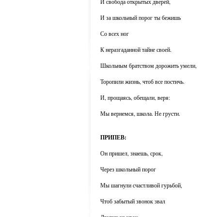
И свобода открытых дверей,
И за школьный порог ты бежишь
Со всех ног
К неразгаданной тайне своей.
Школьным братством дорожить умели,
Торопили жизнь, чтоб все постичь.
И, прощаясь, обещали, веря:
Мы вернемся, школа. Не грусти.
ПРИПЕВ:
Он пришел, знаешь, срок,
Через школьный порог
Мы шагнули счастливой гурьбой,
Чтоб забытый звонок звал