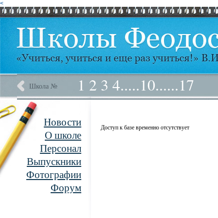
<
1
2
3
4
.....
10
......
17
Школа №
Новости
Доступ к базе временно отсутствует
О школе
Персонал
Выпускники
Фотографии
Форум