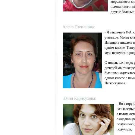
мороженое и сл
шампанского, но
другие бальные
Алена Степанова:
- Я закончила 8-А 
училище. Моим кла
Именно в школе я 
одном классе. Тепе
муж вернулся в род
О школьных годах у
дочерей мы тоже ре
бывшими однокласс
одном классе с нам
Легкоступова.
Юлия Карноухова:
- Во вторую
называемые 
а потом ост
ожидании ро
получилось,
получили.