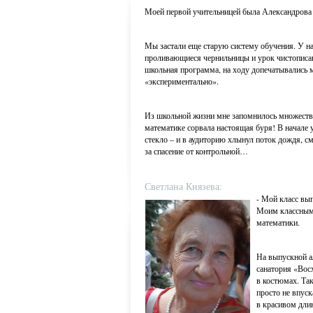
Моей первой учительницей была Александрова 
Мы застали еще старую систему обучения. У н
проливающиеся чернильницы и урок чистописан
школьная программа, на ходу допечатывались
«экспериментально».
Из школьной жизни мне запомнилось множеств
математике сорвала настоящая буря! В начале у
стекло – и в аудиторию хлынул поток дождя, с
за спасение от контрольной…
Светлана Князева:
- Мой класс вы
Моим классным 
математики.
На выпускной а
санатория «Вос
в костюмах. Та
просто не впус
в красивом дли