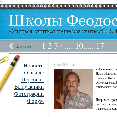
<
1
2
3
4
.....
10
......
17
Школа №
Новости
Сергей Новак:
- Я закончил 1
О школе
Доме офицеров 
Персонал
Тамарой Филип
считалась одной
Выпускники
внеклассной раб
Фотографии
Форум
Например, круж
соответственно,
награждена зол