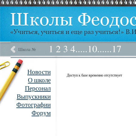
1
2
3
4
.....
10
......
17
Школа №
Новости
Доступ к базе временно отсутствует
О школе
Персонал
Выпускники
Фотографии
Форум